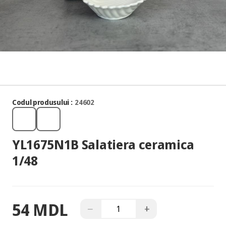
Codul produsului :
24602
YL1675N1B Salatiera ceramica
1/48
54 MDL
−
+