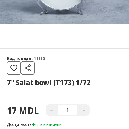
Код товара :
11115
7" Salat bowl (T173) 1/72
17 MDL
−
+
Доступность:
Есть в наличии