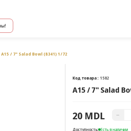
ры!
Все результаты поиска [0 товаров]
A15 / 7" Salad Bowl (8341) 1/72
Код товара :
1582
20 MDL
−
Доступность:
Есть в наличии