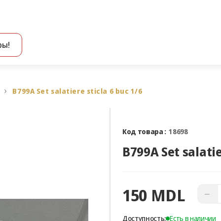
ры!
Все результаты поиска [0 товаров]
B799A Set salatiere sticla 6 buc 1/6
Код товара :
18698
B799A Set salatie
150 MDL
−
Доступность:
Есть в наличии