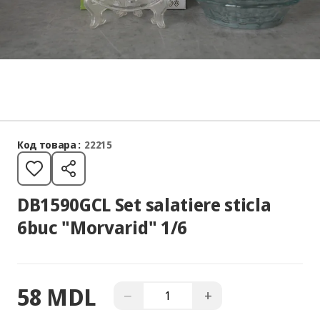
Код товара :
22215
DB1590GCL Set salatiere sticla
6buc "Morvarid" 1/6
58 MDL
−
+