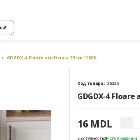
ры!
Все результаты поиска [0 товаров]
GDGDX-4 Floare artificiala 35cm 1/800
Код товара :
26335
GDGDX-4 Floare a
16 MDL
−
Доступность:
Есть в наличии