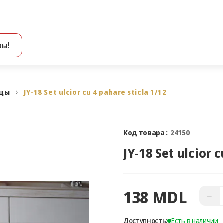
ры!
Все результаты поиска [0 товаров]
ицы
JY-18 Set ulcior cu 4 pahare sticla 1/12
Код товара :
24150
JY-18 Set ulcior 
138 MDL
−
Доступность:
Есть в наличии