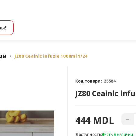
ры!
Все результаты поиска [0 товаров]
ицы
JZ80 Ceainic infuzie 1000ml 1/24
Код товара :
25584
JZ80 Ceainic inf
444 MDL
−
Доступность:
Есть в наличии