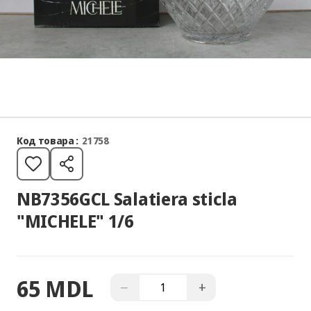
Код товара :
21758
NB7356GCL Salatiera sticla
"MICHELE" 1/6
65 MDL
−
+