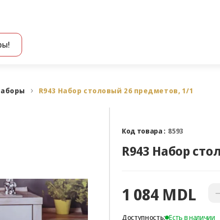
ры!
Все результаты поиска [0 товаров]
наборы
R943 Набор столовый 26 предметов, 1/1
Код товара :
8593
R943 Набор сто
1 084 MDL
Доступность:
Есть в наличии