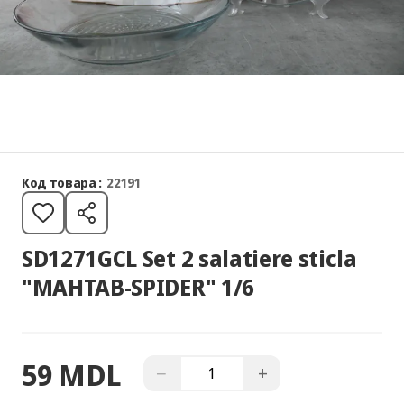
Код товара :
22191
SD1271GCL Set 2 salatiere sticla
"MAHTAB-SPIDER" 1/6
59 MDL
−
+