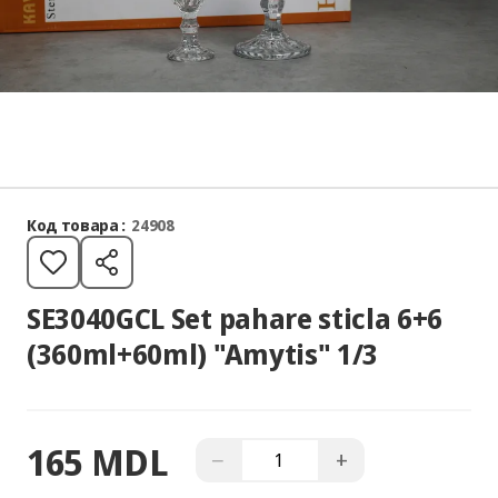
Код товара :
24908
SE3040GCL Set pahare sticla 6+6
(360ml+60ml) "Amytis" 1/3
165 MDL
−
+