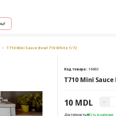
ры!
Все результаты поиска [0 товаров]
T710 Mini Sauce Bowl 710 White 1/72
Код товара :
16602
T710 Mini Sauce 
10 MDL
−
Доступность:
Есть в наличии