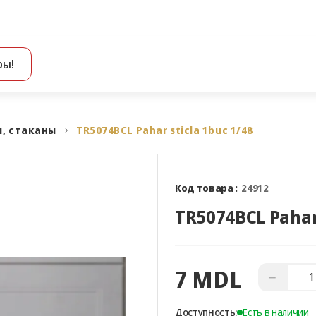
ры!
Все результаты поиска [0 товаров]
, стаканы
TR5074BCL Pahar sticla 1buc 1/48
Код товара :
24912
TR5074BCL Pahar 
7 MDL
−
Доступность:
Есть в наличии