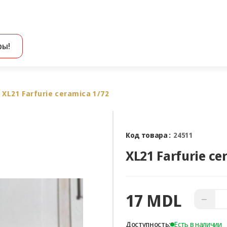
ры!
Все результаты поиска [0 товаров]
XL21 Farfurie ceramica 1/72
Код товара :
24511
17 MDL
−
Доступность:
Есть в наличии