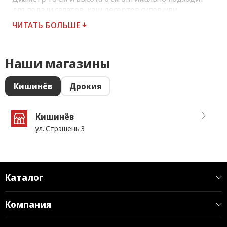
для подачи салатов, каш,десертов супов или
холодных закусок. Посуда подходит для мытья в
ЧИТАТЬ БОЛЬШЕ
посудомоечной машине, что значительно упрощает
эксплуатацию. Количество в коробке: 72 шт.
Наши магазины
Кишинёв
Дрокия
Кишинёв
ул. Стрэшень 3
Каталог
Компания