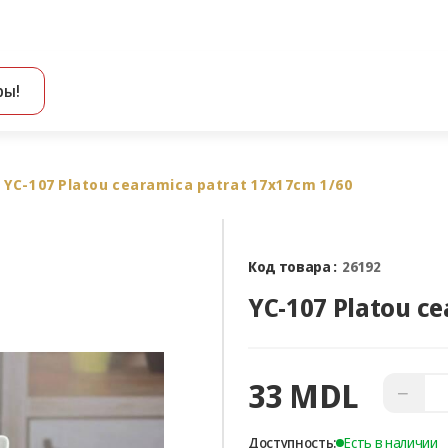
ры!
Все результаты поиска [0 товаров]
YC-107 Platou cearamica patrat 17x17cm 1/60
Код товара :
26192
YC-107 Platou c
33 MDL
−
Доступность:
Есть в наличии