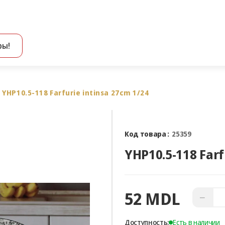
ры!
Все результаты поиска [0 товаров]
YHP10.5-118 Farfurie intinsa 27cm 1/24
Код товара :
25359
YHP10.5-118 Farf
52 MDL
−
Доступность:
Есть в наличии