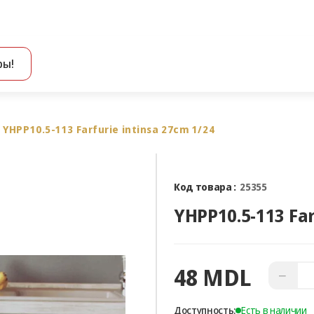
ры!
Все результаты поиска [0 товаров]
YHPP10.5-113 Farfurie intinsa 27cm 1/24
Код товара :
25355
YHPP10.5-113 Far
48 MDL
−
Доступность:
Есть в наличии