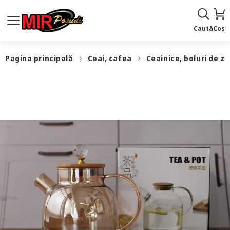
Caută
Coș
Pagina principală
Ceai, cafea
Ceainice, boluri de z