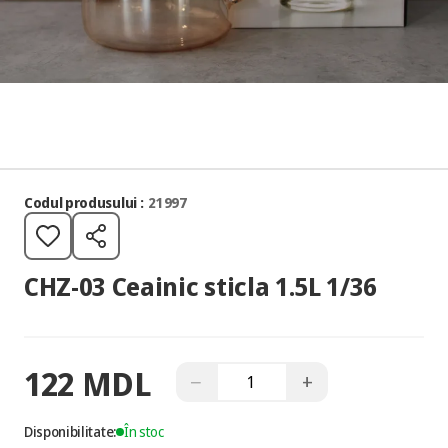
Codul produsului :
21997
CHZ-03 Ceainic sticla 1.5L 1/36
122 MDL
−
+
Disponibilitate:
În stoc