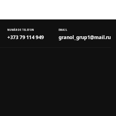
NUMĂR DE TELEFON
EMAIL
+373 79 114 949
granol_grup1@mail.ru