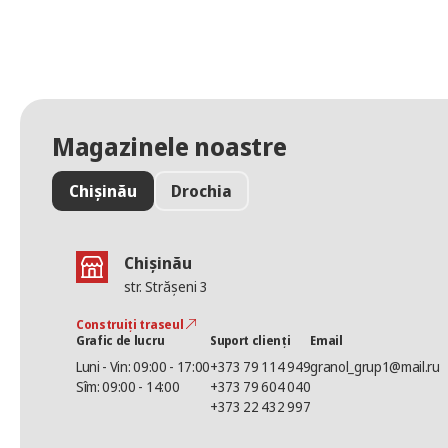
Magazinele noastre
Chișinău
Drochia
Chișinău
str. Strășeni 3
Construiți traseul
Grafic de lucru
Suport clienți
Email
Luni - Vin: 09:00 - 17:00
+373 79 114 949
granol_grup1@mail.ru
Sîm: 09:00 - 14:00
+373 79 604 040
+373 22 432 997