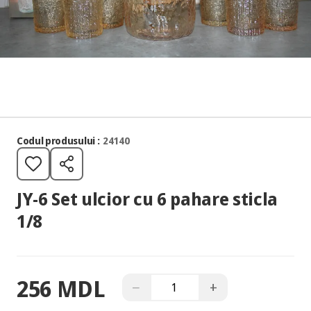
Codul produsului :
24140
JY-6 Set ulcior cu 6 pahare sticla
1/8
256 MDL
−
+