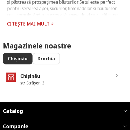
și păstrează prospețimea băuturilor. Setul este perfect
pentru servirea apei, sucurilor, limonadelor și băuturilor
reci, completând cu succes atât masa de zi cu zi, cât și pe
cea festivă. Cantitate în cutie: 8 seturi.
CITEȘTE MAI MULT
Magazinele noastre
Chișinău
Drochia
Chișinău
str. Strășeni 3
Catalog
Companie