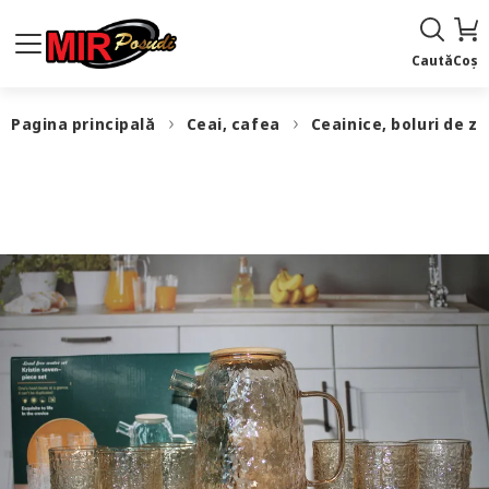
Caută
Coș
Pagina principală
Ceai, cafea
Ceainice, boluri de z