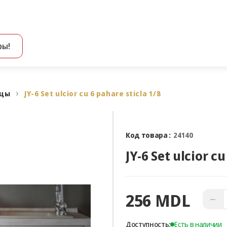
ры!
Все результаты поиска [0 товаров]
ицы
JY-6 Set ulcior cu 6 pahare sticla 1/8
Код товара :
24140
JY-6 Set ulcior cu
256 MDL
−
Доступность:
Есть в наличии