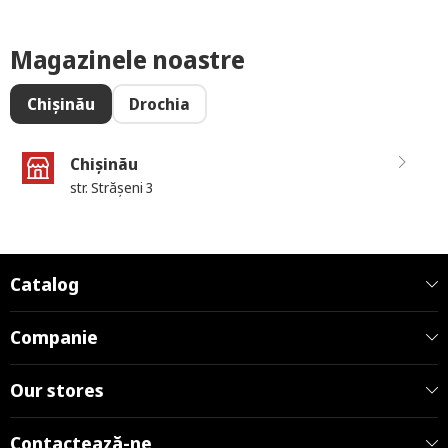
Magazinele noastre
Chișinău
Drochia
Chișinău
str. Strășeni 3
Catalog
Companie
Our stores
Contactează-ne