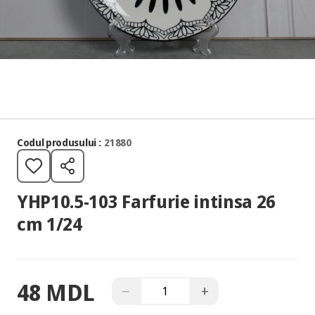
Codul produsului :
21880
YHP10.5-103 Farfurie intinsa 26
cm 1/24
48 MDL
−
+